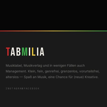
T
AB
M
i
L
iA
Musiklabel, Musikverlag und in wenigen Fällen auch
Management. Klein, fein, genrefrei, grenzenlos, vorurteilsfrei,
alterslos — Spaß an Musik, eine Chance für (neue) Kreative.
INSTAGRAM
FACEBOOK