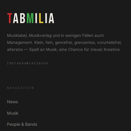
T
AB
M
i
L
iA
Musiklabel, Musikverlag und in wenigen Fällen auch
Management. Klein, fein, genrefrei, grenzenlos, vorurteilsfrei,
alterslos — Spaß an Musik, eine Chance für (neue) Kreative.
INSTAGRAM
FACEBOOK
NAVIGATION
News
Musik
People & Bands