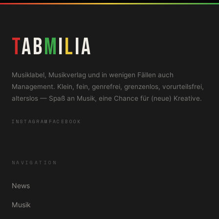
T
AB
M
i
L
iA
Musiklabel, Musikverlag und in wenigen Fällen auch
Management. Klein, fein, genrefrei, grenzenlos, vorurteilsfrei,
alterslos — Spaß an Musik, eine Chance für (neue) Kreative.
INSTAGRAM
FACEBOOK
NAVIGATION
News
Musik