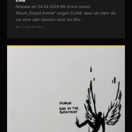
OJAM
Release am 24.04.2026 Mit ihrem neuen
Album „Stupid Animal“ zeigen OJAM, dass sie mehr als
nur eine Jam-Session sind: ein Mix…
WEITERLESEN